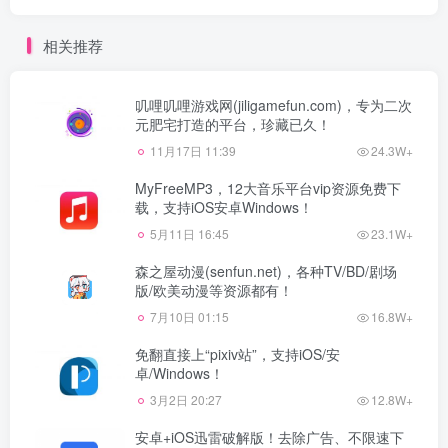
相关推荐
叽哩叽哩游戏网(jiligamefun.com)，专为二次
元肥宅打造的平台，珍藏已久！
11月17日 11:39
24.3W+
MyFreeMP3，12大音乐平台vip资源免费下
载，支持iOS安卓Windows！
5月11日 16:45
23.1W+
森之屋动漫(senfun.net)，各种TV/BD/剧场
版/欧美动漫等资源都有！
7月10日 01:15
16.8W+
免翻直接上“pixiv站”，支持iOS/安
卓/Windows！
3月2日 20:27
12.8W+
安卓+iOS迅雷破解版！去除广告、不限速下