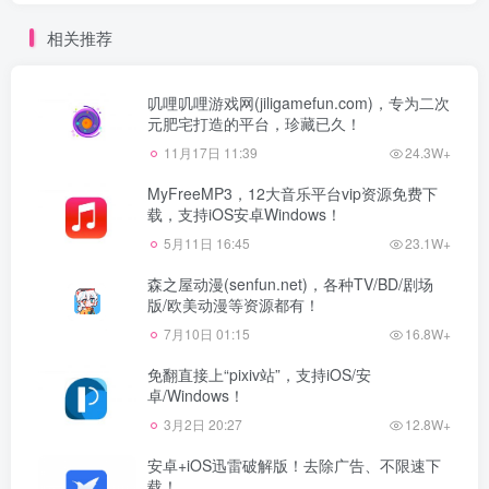
相关推荐
叽哩叽哩游戏网(jiligamefun.com)，专为二次
元肥宅打造的平台，珍藏已久！
11月17日 11:39
24.3W+
MyFreeMP3，12大音乐平台vip资源免费下
载，支持iOS安卓Windows！
5月11日 16:45
23.1W+
森之屋动漫(senfun.net)，各种TV/BD/剧场
版/欧美动漫等资源都有！
7月10日 01:15
16.8W+
免翻直接上“pixiv站”，支持iOS/安
卓/Windows！
3月2日 20:27
12.8W+
安卓+iOS迅雷破解版！去除广告、不限速下
载！