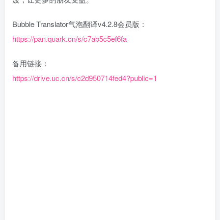
Bubble Translator气泡翻译v4.2.8会员版：
https://pan.quark.cn/s/c7ab5c5ef6fa
备用链接：
https://drive.uc.cn/s/c2d950714fed4?public=1