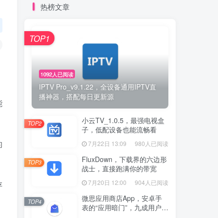
热榜文章
TOP1
1092人已阅读
IPTV Pro_v9.1.22，全设备通用IPTV直
播神器，搭配每日更新源
能
小云TV_1.0.5，最强电视盒
TOP2
子，低配设备也能流畅看
的
7月22日 13:09
980人已阅读
FluxDown，下载界的六边形
TOP3
战士，直接跑满你的带宽
7月20日 12:00
904人已阅读
存
微思应用商店App，安卓手
TOP4
表的“应用暗门”，九成用户还
没发现