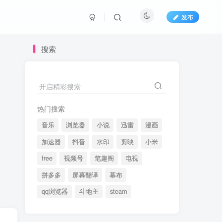
发布
搜索
开启精彩搜索
热门搜索
音乐
浏览器
小说
迅雷
漫画
加速器
抖音
水印
剪映
小米
free
视频号
笔趣阁
电视
拼多多
屏幕翻译
幕布
qq浏览器
斗地主
steam