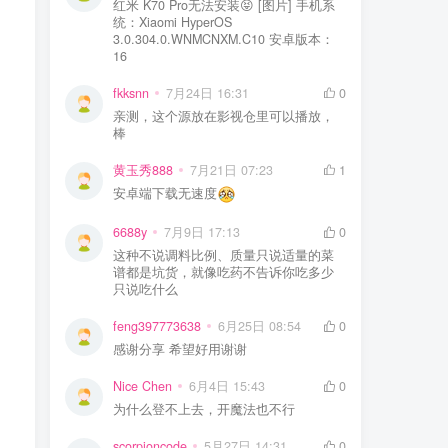
红米 K70 Pro无法安装😝 [图片] 手机系
统：Xiaomi HyperOS
3.0.304.0.WNMCNXM.C10 安卓版本：
16
fkksnn
7月24日 16:31
0
亲测，这个源放在影视仓里可以播放，
棒
黄玉秀888
7月21日 07:23
1
安卓端下载无速度
6688y
7月9日 17:13
0
这种不说调料比例、质量只说适量的菜
谱都是坑货，就像吃药不告诉你吃多少
只说吃什么
feng397773638
6月25日 08:54
0
感谢分享 希望好用谢谢
Nice Chen
6月4日 15:43
0
为什么登不上去，开魔法也不行
scorpioncode
5月27日 14:31
0