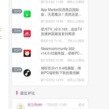
7月14日 11:25
858人已阅读
！
App Market应用商店国际
TOP5
版，无需魔法！竟然还是大
厂出品？
7月22日 10:58
833人已阅读
文
星河TV_v2.0.163，这款TV
TOP6
直播神器频道多到离谱
文
8月1日 11:12
756人已阅读
Steamcommunity 302
TOP7
v14.0.02最终版，堪称PC玩
家必备的网络工具箱
7月24日 21:02
686人已阅读
倾听音乐v1.0.4电脑版，堪
TOP8
称PC端听歌下歌的最优解
7月27日 14:16
655人已阅读
最近评论
黄玉秀888
7月31日 17:43
0