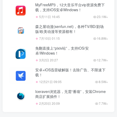
MyFreeMP3，12大音乐平台vip资源免费下
载，支持iOS安卓Windows！
5月11日 16:45
23.1W+
森之屋动漫(senfun.net)，各种TV/BD/剧场
版/欧美动漫等资源都有！
7月10日 01:15
16.8W+
免翻直接上“pixiv站”，支持iOS/安
卓/Windows！
3月2日 20:27
12.7W+
安卓+iOS迅雷破解版！去除广告、不限速下
载！
12月21日 09:05
8.5W+
Iceraven浏览器，无需“番墙”，安装Chrome
商店扩展插件！
2月20日 20:09
7.7W+