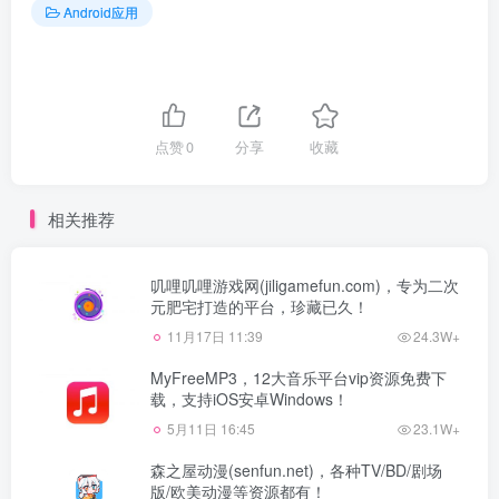
Android应用
点赞
0
分享
收藏
相关推荐
叽哩叽哩游戏网(jiligamefun.com)，专为二次
元肥宅打造的平台，珍藏已久！
11月17日 11:39
24.3W+
MyFreeMP3，12大音乐平台vip资源免费下
载，支持iOS安卓Windows！
5月11日 16:45
23.1W+
森之屋动漫(senfun.net)，各种TV/BD/剧场
版/欧美动漫等资源都有！