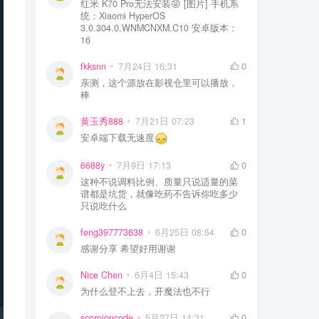
红米 K70 Pro无法安装😝 [图片] 手机系
统：Xiaomi HyperOS
3.0.304.0.WNMCNXM.C10 安卓版本：
16
fkksnn
7月24日 16:31
0
亲测，这个源放在影视仓里可以播放，
棒
黄玉秀888
7月21日 07:23
1
安卓端下载无速度
6688y
7月9日 17:13
0
这种不说调料比例、质量只说适量的菜
谱都是坑货，就像吃药不告诉你吃多少
只说吃什么
feng397773638
6月25日 08:54
0
感谢分享 希望好用谢谢
Nice Chen
6月4日 15:43
0
为什么登不上去，开魔法也不行
scorpioncode
5月27日 14:31
0