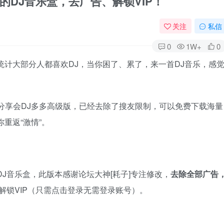
爆”的DJ音乐盒，去广告、解锁VIP！
关注
私信
0
1W+
0
统计大部分人都喜欢DJ，当你困了、累了，来一首DJ音乐，感
次分享会DJ多多高级版，已经去除了搜友限制，可以免费下载海量
重返“激情”。
J音乐盒，此版本感谢论坛大神[耗子]专注修改，
去除全部广告
可解锁VIP（只需点击登录无需登录账号）。