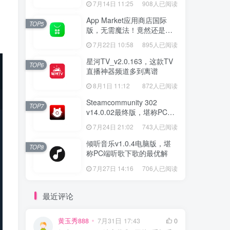
7月14日 11:25
908人已阅读
App Market应用商店国际
TOP5
版，无需魔法！竟然还是大
厂出品？
7月22日 10:58
895人已阅读
星河TV_v2.0.163，这款TV
TOP6
直播神器频道多到离谱
8月1日 11:12
872人已阅读
Steamcommunity 302
TOP7
v14.0.02最终版，堪称PC玩
家必备的网络工具箱
7月24日 21:02
743人已阅读
倾听音乐v1.0.4电脑版，堪
TOP8
称PC端听歌下歌的最优解
7月27日 14:16
706人已阅读
最近评论
黄玉秀888
7月31日 17:43
0