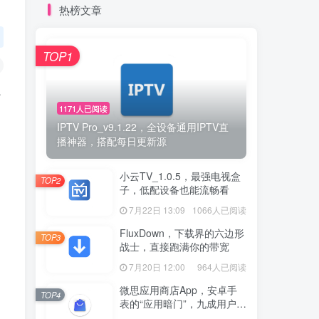
热榜文章
TOP1
觉
1171人已阅读
IPTV Pro_v9.1.22，全设备通用IPTV直
播神器，搭配每日更新源
小云TV_1.0.5，最强电视盒
TOP2
子，低配设备也能流畅看
7月22日 13:09
1066人已阅读
FluxDown，下载界的六边形
TOP3
战士，直接跑满你的带宽
，
7月20日 12:00
964人已阅读
微思应用商店App，安卓手
TOP4
表的“应用暗门”，九成用户还
没发现