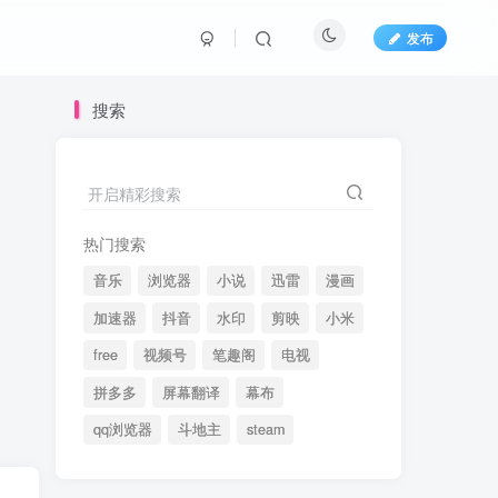
发布
搜索
开启精彩搜索
热门搜索
音乐
浏览器
小说
迅雷
漫画
加速器
抖音
水印
剪映
小米
free
视频号
笔趣阁
电视
拼多多
屏幕翻译
幕布
qq浏览器
斗地主
steam