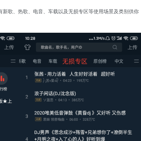
有新歌、热歌、电音、车载以及无损专区等使用场景及类别供你