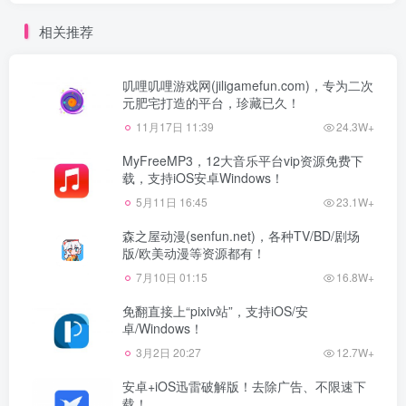
相关推荐
叽哩叽哩游戏网(jiligamefun.com)，专为二次
元肥宅打造的平台，珍藏已久！
11月17日 11:39
24.3W+
MyFreeMP3，12大音乐平台vip资源免费下
载，支持iOS安卓Windows！
5月11日 16:45
23.1W+
森之屋动漫(senfun.net)，各种TV/BD/剧场
版/欧美动漫等资源都有！
7月10日 01:15
16.8W+
免翻直接上“pixiv站”，支持iOS/安
卓/Windows！
3月2日 20:27
12.7W+
安卓+iOS迅雷破解版！去除广告、不限速下
载！