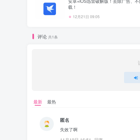
安卓+iOS迅雷破解版！去除广告、
载！
12月21日 09:05
评论
共1条
最新
最热
匿名
失效了啊
11月19日 16:51
回复