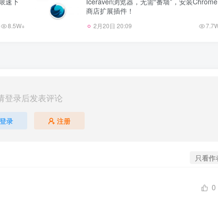
不限速下
Iceraven浏览器，无需“番墙”，安装Chrome
商店扩展插件！
8.5W+
2月20日 20:09
7.7
请登录后发表评论
登录
注册
只看作
0