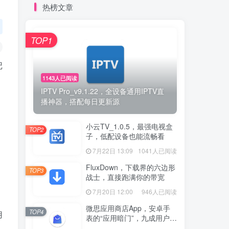
热榜文章
TOP1
记
1143人已阅读
IPTV Pro_v9.1.22，全设备通用IPTV直
播神器，搭配每日更新源
小云TV_1.0.5，最强电视盒
TOP2
子，低配设备也能流畅看
7月22日 13:09
1041人已阅读
FluxDown，下载界的六边形
TOP3
战士，直接跑满你的带宽
7月20日 12:00
946人已阅读
微思应用商店App，安卓手
TOP4
用
表的“应用暗门”，九成用户还
没发现