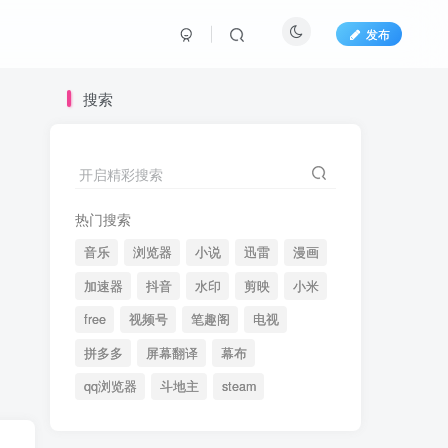
发布
搜索
开启精彩搜索
热门搜索
音乐
浏览器
小说
迅雷
漫画
加速器
抖音
水印
剪映
小米
free
视频号
笔趣阁
电视
拼多多
屏幕翻译
幕布
qq浏览器
斗地主
steam