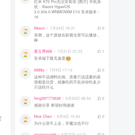
红米 K70 Pro无法安装😝 [图片] 手机系
统：Xiaomi HyperOS
3.0.304.0.WNMCNXM.C10 安卓版本：
16
fkksnn
7月24日 16:31
0
亲测，这个源放在影视仓里可以播放，
棒
黄玉秀888
7月21日 07:23
1
安卓端下载无速度
6688y
7月9日 17:13
0
这种不说调料比例、质量只说适量的菜
谱都是坑货，就像吃药不告诉你吃多少
只说吃什么
feng397773638
6月25日 08:54
0
感谢分享 希望好用谢谢
Nice Chen
6月4日 15:43
0
安
为什么登不上去，开魔法也不行
scorpioncode
5月27日 14:31
0