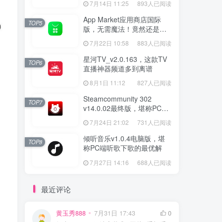
7月14日 11:25
893人已阅读
App Market应用商店国际
TOP5
版，无需魔法！竟然还是大
厂出品？
7月22日 10:58
883人已阅读
星河TV_v2.0.163，这款TV
TOP6
直播神器频道多到离谱
8月1日 11:12
827人已阅读
Steamcommunity 302
TOP7
v14.0.02最终版，堪称PC玩
家必备的网络工具箱
7月24日 21:02
731人已阅读
倾听音乐v1.0.4电脑版，堪
TOP8
称PC端听歌下歌的最优解
7月27日 14:16
688人已阅读
最近评论
黄玉秀888
7月31日 17:43
0