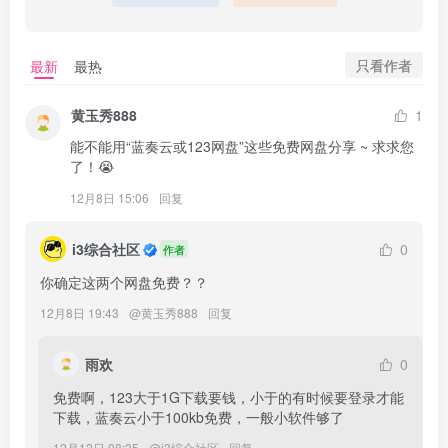
只看作者
最新
最热
黄玉秀888
1
能不能用“蓝奏云或123网盘”这些免费网盘分享 ~ 求求您
了！😭
12月8日 15:06
回复
i3综合社区
0
作者
你确定这两个网盘免费？？
12月8日 19:43
@
黄玉秀888
回复
雨欢
0
免费啊，123大于1G下载要钱，小于的有时候要登录才能
下载，蓝奏云小于100kb免费，一般小软件够了
12月12日 08:35
@
i3综合社区
回复