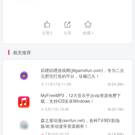
点赞
2
分享
收藏
1
相关推荐
叽哩叽哩游戏网(jiligamefun.com)，专为二次
元肥宅打造的平台，珍藏已久！
11月17日 11:39
24.3W+
MyFreeMP3，12大音乐平台vip资源免费下
载，支持iOS安卓Windows！
5月11日 16:45
23.1W+
森之屋动漫(senfun.net)，各种TV/BD/剧场
版/欧美动漫等资源都有！
7月10日 01:15
16.8W+