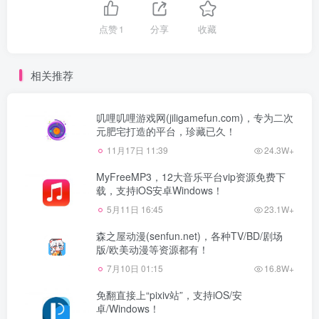
点赞
1
分享
收藏
相关推荐
叽哩叽哩游戏网(jiligamefun.com)，专为二次
元肥宅打造的平台，珍藏已久！
11月17日 11:39
24.3W+
MyFreeMP3，12大音乐平台vip资源免费下
载，支持iOS安卓Windows！
5月11日 16:45
23.1W+
森之屋动漫(senfun.net)，各种TV/BD/剧场
版/欧美动漫等资源都有！
7月10日 01:15
16.8W+
免翻直接上“pixiv站”，支持iOS/安
卓/Windows！