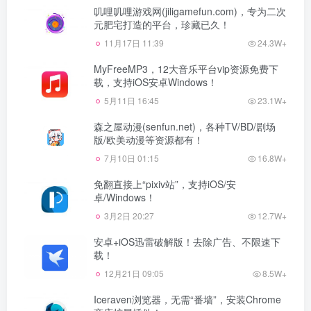
叽哩叽哩游戏网(jiligamefun.com)，专为二次
元肥宅打造的平台，珍藏已久！
11月17日 11:39
24.3W+
MyFreeMP3，12大音乐平台vip资源免费下
载，支持iOS安卓Windows！
5月11日 16:45
23.1W+
森之屋动漫(senfun.net)，各种TV/BD/剧场
版/欧美动漫等资源都有！
7月10日 01:15
16.8W+
免翻直接上“pixiv站”，支持iOS/安
卓/Windows！
3月2日 20:27
12.7W+
安卓+iOS迅雷破解版！去除广告、不限速下
载！
12月21日 09:05
8.5W+
Iceraven浏览器，无需“番墙”，安装Chrome