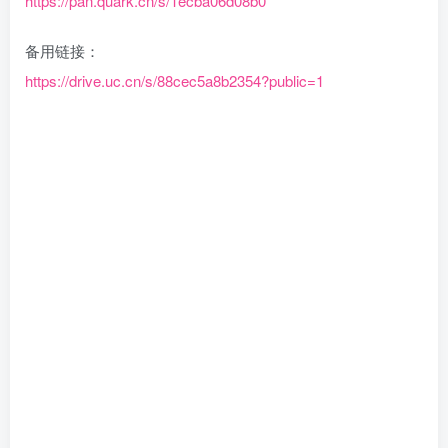
https://pan.quark.cn/s/1ecba06d08b0
备用链接：
https://drive.uc.cn/s/88cec5a8b2354?public=1