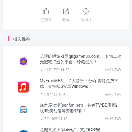
点赞
0
分享
收藏
1
相关推荐
叽哩叽哩游戏网(jiligamefun.com)，专为二次
元肥宅打造的平台，珍藏已久！
11月17日 11:39
24.3W+
MyFreeMP3，12大音乐平台vip资源免费下
载，支持iOS安卓Windows！
5月11日 16:45
23.1W+
森之屋动漫(senfun.net)，各种TV/BD/剧场
版/欧美动漫等资源都有！
7月10日 01:15
16.8W+
免翻直接上“pixiv站”，支持iOS/安