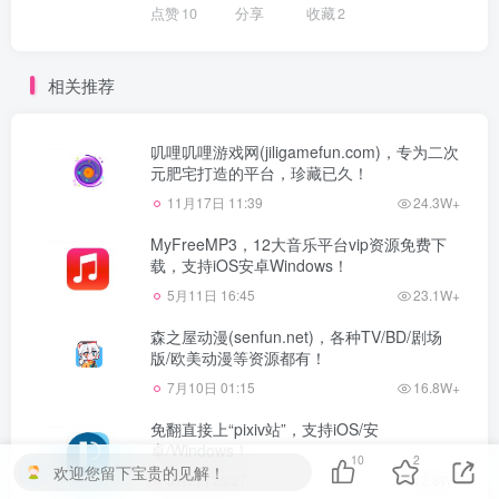
点赞
10
分享
收藏
2
相关推荐
叽哩叽哩游戏网(jiligamefun.com)，专为二次
元肥宅打造的平台，珍藏已久！
11月17日 11:39
24.3W+
MyFreeMP3，12大音乐平台vip资源免费下
载，支持iOS安卓Windows！
5月11日 16:45
23.1W+
森之屋动漫(senfun.net)，各种TV/BD/剧场
版/欧美动漫等资源都有！
7月10日 01:15
16.8W+
免翻直接上“pixiv站”，支持iOS/安
卓/Windows！
10
2
欢迎您留下宝贵的见解！
3月2日 20:27
12.8W+