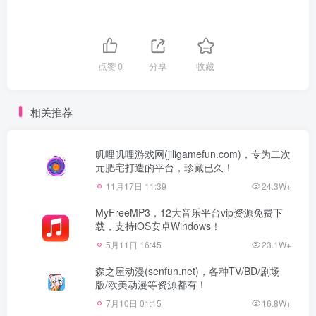
点赞
0
分享
收藏
相关推荐
叽哩叽哩游戏网(jiligamefun.com)，专为二次
元肥宅打造的平台，珍藏已久！
11月17日 11:39
24.3W+
MyFreeMP3，12大音乐平台vip资源免费下
载，支持iOS安卓Windows！
5月11日 16:45
23.1W+
森之屋动漫(senfun.net)，各种TV/BD/剧场
版/欧美动漫等资源都有！
7月10日 01:15
16.8W+