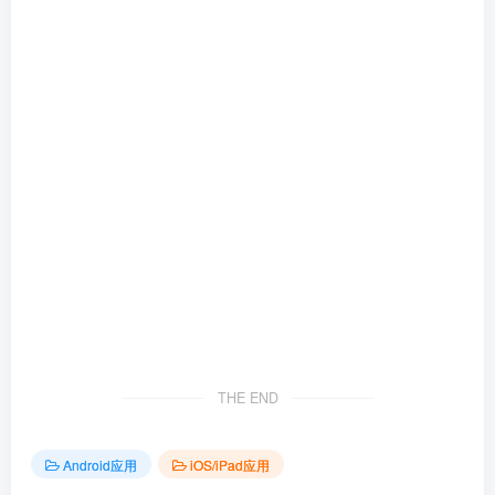
THE END
Android应用
iOS/iPad应用