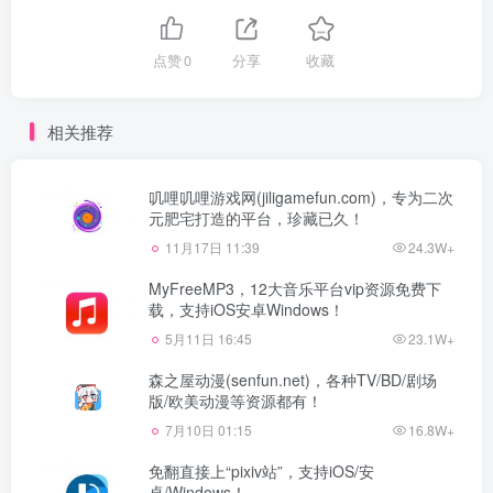
点赞
0
分享
收藏
相关推荐
叽哩叽哩游戏网(jiligamefun.com)，专为二次
元肥宅打造的平台，珍藏已久！
11月17日 11:39
24.3W+
MyFreeMP3，12大音乐平台vip资源免费下
载，支持iOS安卓Windows！
5月11日 16:45
23.1W+
森之屋动漫(senfun.net)，各种TV/BD/剧场
版/欧美动漫等资源都有！
7月10日 01:15
16.8W+
免翻直接上“pixiv站”，支持iOS/安
卓/Windows！