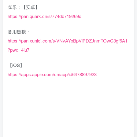
雀乐：【安卓】
https://pan.quark.cn/s/774db719269c
备用链接：
https://pan.xunlei.com/s/VNvAYpBpViPDZJnmTOwC3gf6A1
?pwd=4iu7
【iOS】
https://apps.apple.com/cn/app/id6478897923