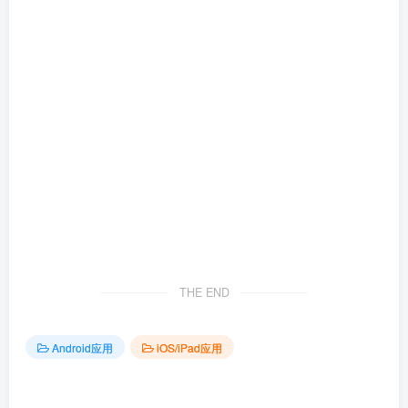
THE END
Android应用
iOS/iPad应用