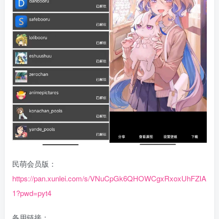
民萌会员版：
https://pan.xunlei.com/s/VNuCpGk6QHOWCgxRxoxUhFZIA
1?pwd=pyt4
备用链接：