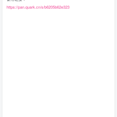
https://pan.quark.cn/s/b6205b62e323