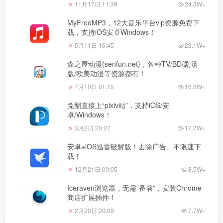
11月17日 11:39
24.3W+
MyFreeMP3，12大音乐平台vip资源免费下
载，支持iOS安卓Windows！
5月11日 16:45
23.1W+
森之屋动漫(senfun.net)，各种TV/BD/剧场
版/欧美动漫等资源都有！
7月10日 01:15
16.8W+
免翻直接上“pixiv站”，支持iOS/安
卓/Windows！
3月2日 20:27
12.7W+
安卓+iOS迅雷破解版！去除广告、不限速下
载！
12月21日 09:05
8.5W+
Iceraven浏览器，无需“番墙”，安装Chrome
商店扩展插件！
2月20日 20:09
7.7W+