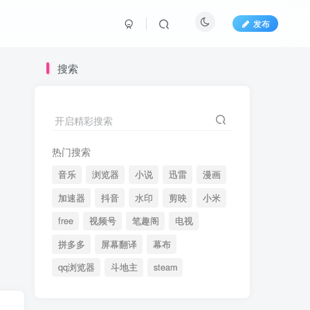
发布
搜索
开启精彩搜索
热门搜索
音乐
浏览器
小说
迅雷
漫画
加速器
抖音
水印
剪映
小米
free
视频号
笔趣阁
电视
拼多多
屏幕翻译
幕布
qq浏览器
斗地主
steam