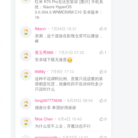
红米 K70 Pro无法安装😝 [图片] 手机系
统：Xiaomi HyperOS
3.0.304.0.WNMCNXM.C10 安卓版本：
16
fkksnn
7月24日 16:31
0
亲测，这个源放在影视仓里可以播放，
棒
黄玉秀888
7月21日 07:23
1
安卓端下载无速度
6688y
7月9日 17:13
0
这种不说调料比例、质量只说适量的菜
谱都是坑货，就像吃药不告诉你吃多少
只说吃什么
feng397773638
6月25日 08:54
0
感谢分享 希望好用谢谢
Nice Chen
6月4日 15:43
0
为什么登不上去，开魔法也不行
scorpioncode
5月27日 14:31
0