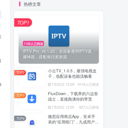
热榜文章
TOP1
来
1120人已阅读
IPTV Pro_v9.1.22，全设备通用IPTV直
播神器，搭配每日更新源
有
小云TV_1.0.5，最强电视盒
TOP2
子，低配设备也能流畅看
种
7月22日 13:09
1019人已阅读
FluxDown，下载界的六边形
TOP3
战士，直接跑满你的带宽
7月20日 12:00
927人已阅读
微思应用商店App，安卓手
TOP4
表的“应用暗门”，九成用户还
没发现