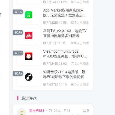
7月14日 11:25
876人已阅读
App Market应用商店国际
TOP5
资
版，无需魔法！竟然还是大
厂出品？
7月22日 10:58
867人已阅读
星河TV_v2.0.163，这款TV
TOP6
直播神器频道多到离谱
8月1日 11:12
804人已阅读
Steamcommunity 302
TOP7
v14.0.02最终版，堪称PC玩
家必备的网络工具箱
7月24日 21:02
712人已阅读
倾听音乐v1.0.4电脑版，堪
TOP8
称PC端听歌下歌的最优解
7月27日 14:16
676人已阅读
最近评论
黄玉秀888
7月31日 17:43
0