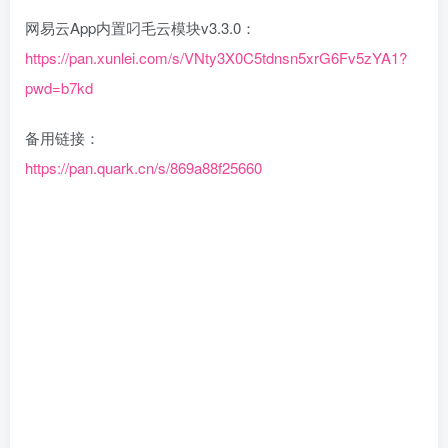
网易云App内置叼毛云模块v3.3.0：
https://pan.xunlei.com/s/VNty3X0C5tdnsn5xrG6Fv5zYA1?
pwd=b7kd
备用链接：
https://pan.quark.cn/s/869a88f25660