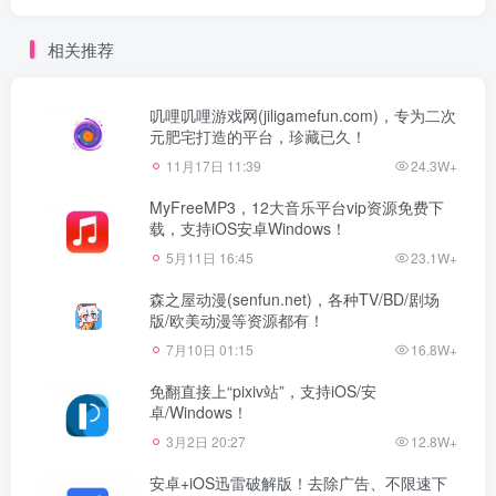
相关推荐
叽哩叽哩游戏网(jiligamefun.com)，专为二次
元肥宅打造的平台，珍藏已久！
11月17日 11:39
24.3W+
MyFreeMP3，12大音乐平台vip资源免费下
载，支持iOS安卓Windows！
5月11日 16:45
23.1W+
森之屋动漫(senfun.net)，各种TV/BD/剧场
版/欧美动漫等资源都有！
7月10日 01:15
16.8W+
免翻直接上“pixiv站”，支持iOS/安
卓/Windows！
3月2日 20:27
12.8W+
安卓+iOS迅雷破解版！去除广告、不限速下