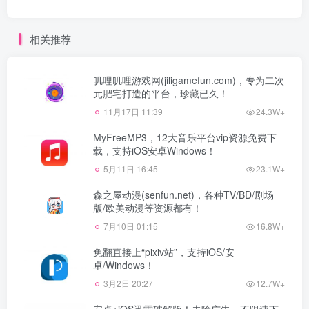
相关推荐
叽哩叽哩游戏网(jiligamefun.com)，专为二次
元肥宅打造的平台，珍藏已久！
11月17日 11:39
24.3W+
MyFreeMP3，12大音乐平台vip资源免费下
载，支持iOS安卓Windows！
5月11日 16:45
23.1W+
森之屋动漫(senfun.net)，各种TV/BD/剧场
版/欧美动漫等资源都有！
7月10日 01:15
16.8W+
免翻直接上“pixiv站”，支持iOS/安
卓/Windows！
3月2日 20:27
12.7W+
安卓+iOS迅雷破解版！去除广告、不限速下