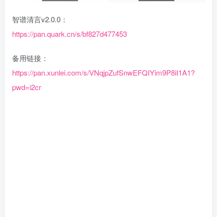
智谱清言v2.0.0：
https://pan.quark.cn/s/bf827d477453
备用链接：
https://pan.xunlei.com/s/VNqjpZufSnwEFQIYim9P8iI1A1?
pwd=i2cr