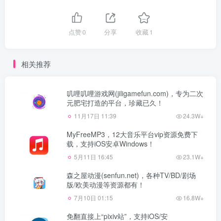
点赞
0
分享
收藏
1
相关推荐
叽哩叽哩游戏网(jiligamefun.com)，专为二次
元肥宅打造的平台，珍藏已久！
11月17日 11:39
24.3W+
MyFreeMP3，12大音乐平台vip资源免费下
载，支持iOS安卓Windows！
5月11日 16:45
23.1W+
森之屋动漫(senfun.net)，各种TV/BD/剧场
版/欧美动漫等资源都有！
7月10日 01:15
16.8W+
免翻直接上“pixiv站”，支持iOS/安