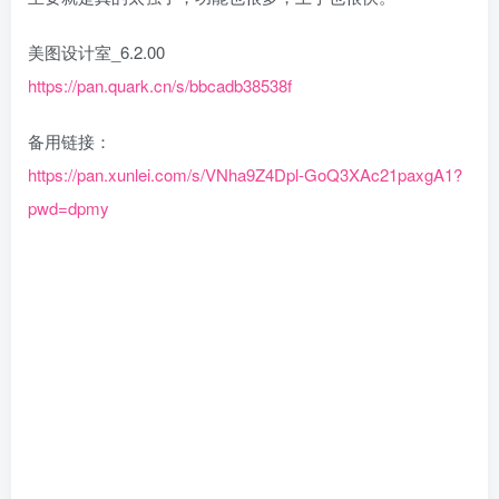
美图设计室_6.2.00
https://pan.quark.cn/s/bbcadb38538f
备用链接：
https://pan.xunlei.com/s/VNha9Z4Dpl-GoQ3XAc21paxgA1?
pwd=dpmy