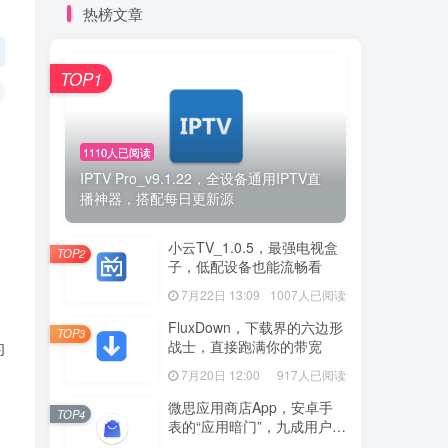
热榜文章
TOP1
1110人已阅读
IPTV Pro_v9.1.22，全设备通用IPTV直
播神器，搭配每日更新源
小云TV_1.0.5，最强电视盒
TOP2
子，低配设备也能流畅看
7月22日 13:09
1007人已阅读
FluxDown，下载界的六边形
TOP3
战士，直接跑满你的带宽
的
7月20日 12:00
917人已阅读
微思应用商店App，安卓手
TOP4
表的“应用暗门”，九成用户还
没发现