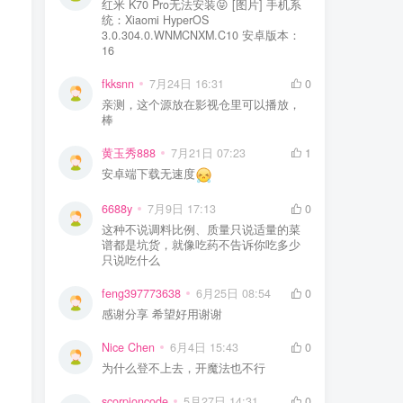
红米 K70 Pro无法安装😝 [图片] 手机系
统：Xiaomi HyperOS
3.0.304.0.WNMCNXM.C10 安卓版本：
16
fkksnn
7月24日 16:31
0
亲测，这个源放在影视仓里可以播放，
棒
黄玉秀888
7月21日 07:23
1
安卓端下载无速度
6688y
7月9日 17:13
0
这种不说调料比例、质量只说适量的菜
谱都是坑货，就像吃药不告诉你吃多少
只说吃什么
feng397773638
6月25日 08:54
0
感谢分享 希望好用谢谢
Nice Chen
6月4日 15:43
0
为什么登不上去，开魔法也不行
scorpioncode
5月27日 14:31
0