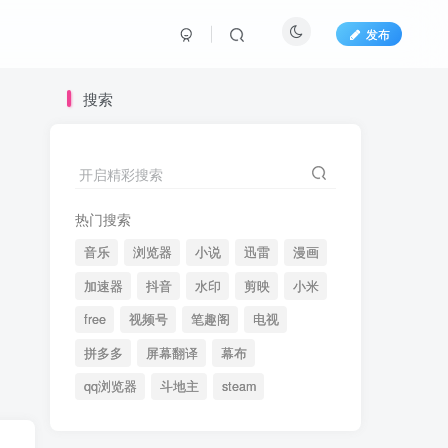
发布
搜索
开启精彩搜索
热门搜索
音乐
浏览器
小说
迅雷
漫画
加速器
抖音
水印
剪映
小米
free
视频号
笔趣阁
电视
拼多多
屏幕翻译
幕布
qq浏览器
斗地主
steam