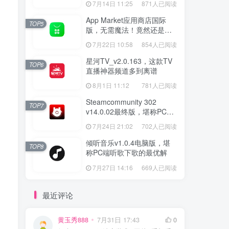
7月14日 11:25
871人已阅读
App Market应用商店国际
TOP5
版，无需魔法！竟然还是大
厂出品？
7月22日 10:58
854人已阅读
星河TV_v2.0.163，这款TV
TOP6
直播神器频道多到离谱
8月1日 11:12
781人已阅读
Steamcommunity 302
TOP7
v14.0.02最终版，堪称PC玩
家必备的网络工具箱
7月24日 21:02
702人已阅读
倾听音乐v1.0.4电脑版，堪
TOP8
称PC端听歌下歌的最优解
7月27日 14:16
669人已阅读
最近评论
黄玉秀888
7月31日 17:43
0