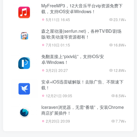
MyFreeMP3，12大音乐平台vip资源免费下
载，支持iOS安卓Windows！
5月11日 16:45
23.1W+
森之屋动漫(senfun.net)，各种TV/BD/剧场
版/欧美动漫等资源都有！
7月10日 01:15
16.8W+
免翻直接上“pixiv站”，支持iOS/安
卓/Windows！
3月2日 20:27
12.8W+
安卓+iOS迅雷破解版！去除广告、不限速下
载！
12月21日 09:05
8.5W+
Iceraven浏览器，无需“番墙”，安装Chrome
商店扩展插件！
2月20日 20:09
7.7W+