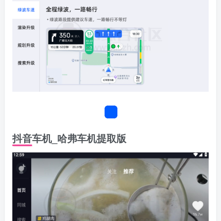
抖音车机_哈弗车机提取版