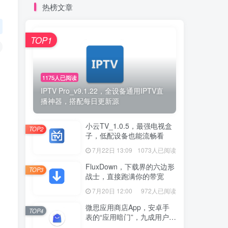
热榜文章
TOP1
1175人已阅读
IPTV Pro_v9.1.22，全设备通用IPTV直
播神器，搭配每日更新源
小云TV_1.0.5，最强电视盒
TOP2
子，低配设备也能流畅看
7月22日 13:09
1073人已阅读
FluxDown，下载界的六边形
TOP3
战士，直接跑满你的带宽
7月20日 12:00
972人已阅读
微思应用商店App，安卓手
TOP4
表的“应用暗门”，九成用户还
没发现