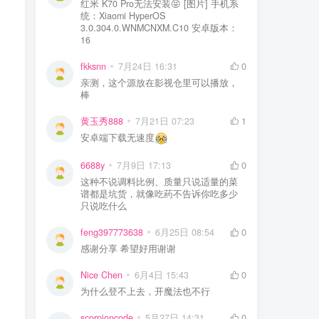
红米 K70 Pro无法安装😝 [图片] 手机系
统：Xiaomi HyperOS
3.0.304.0.WNMCNXM.C10 安卓版本：
16
fkksnn
7月24日 16:31
0
亲测，这个源放在影视仓里可以播放，
棒
黄玉秀888
7月21日 07:23
1
安卓端下载无速度
6688y
7月9日 17:13
0
这种不说调料比例、质量只说适量的菜
谱都是坑货，就像吃药不告诉你吃多少
只说吃什么
feng397773638
6月25日 08:54
0
感谢分享 希望好用谢谢
Nice Chen
6月4日 15:43
0
为什么登不上去，开魔法也不行
scorpioncode
5月27日 14:31
0