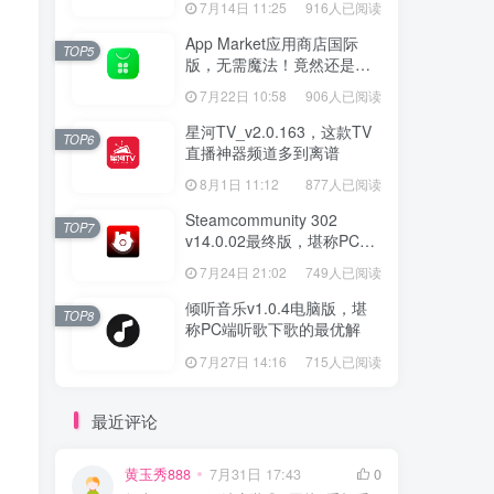
7月14日 11:25
916人已阅读
App Market应用商店国际
TOP5
版，无需魔法！竟然还是大
厂出品？
7月22日 10:58
906人已阅读
星河TV_v2.0.163，这款TV
TOP6
直播神器频道多到离谱
8月1日 11:12
877人已阅读
Steamcommunity 302
TOP7
v14.0.02最终版，堪称PC玩
家必备的网络工具箱
7月24日 21:02
749人已阅读
倾听音乐v1.0.4电脑版，堪
TOP8
称PC端听歌下歌的最优解
7月27日 14:16
715人已阅读
最近评论
黄玉秀888
7月31日 17:43
0