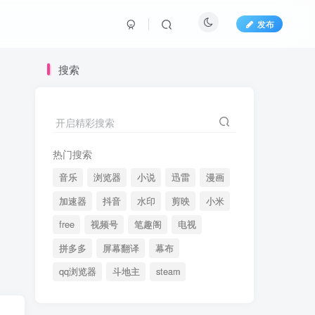
发布
搜索
开启精彩搜索
热门搜索
音乐
浏览器
小说
迅雷
漫画
加速器
抖音
水印
剪映
小米
free
视频号
笔趣阁
电视
拼多多
屏幕翻译
幕布
qq浏览器
斗地主
steam