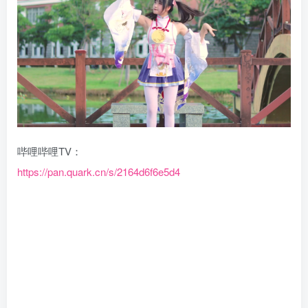
哔哩哔哩TV：
https://pan.quark.cn/s/2164d6f6e5d4