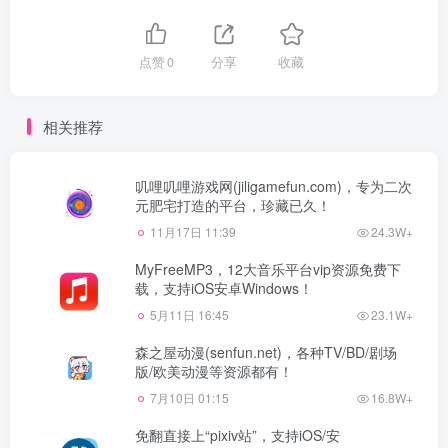
点赞
0
分享
收藏
相关推荐
叽哩叽哩游戏网(jiligamefun.com)，专为二次
元肥宅打造的平台，珍藏已久！
11月17日 11:39
24.3W+
MyFreeMP3，12大音乐平台vip资源免费下
载，支持iOS安卓Windows！
5月11日 16:45
23.1W+
森之屋动漫(senfun.net)，各种TV/BD/剧场
版/欧美动漫等资源都有！
7月10日 01:15
16.8W+
免翻直接上“pixiv站”，支持iOS/安