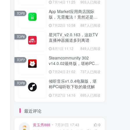
7月14日 11:25
903人已阅读
App Market应用商店国际
TOP5
版，无需魔法！竟然还是大
厂出品？
7月22日 10:58
887人已阅读
星河TV_v2.0.163，这款TV
TOP6
直播神器频道多到离谱
8月1日 11:12
849人已阅读
Steamcommunity 302
TOP7
v14.0.02最终版，堪称PC玩
家必备的网络工具箱
7月24日 21:02
737人已阅读
倾听音乐v1.0.4电脑版，堪
TOP8
称PC端听歌下歌的最优解
7月27日 14:16
695人已阅读
最近评论
黄玉秀888
7月31日 17:43
0