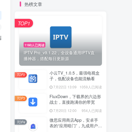
热榜文章
TOP1
端
1160人已阅读
IPTV Pro_v9.1.22，全设备通用IPTV直
播神器，搭配每日更新源
小云TV_1.0.5，最强电视盒
TOP2
子，低配设备也能流畅看
7月22日 13:09
1059人已阅读
FluxDown，下载界的六边形
TOP3
战士，直接跑满你的带宽
7月20日 12:00
954人已阅读
微思应用商店App，安卓手
TOP4
表的“应用暗门”，九成用户还
没发现