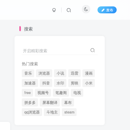
发布
搜索
开启精彩搜索
热门搜索
音乐
浏览器
小说
迅雷
漫画
加速器
抖音
水印
剪映
小米
free
视频号
笔趣阁
电视
拼多多
屏幕翻译
幕布
qq浏览器
斗地主
steam