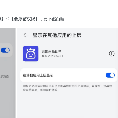
限】
和
【悬浮窗权限】
，要不然白瞎。