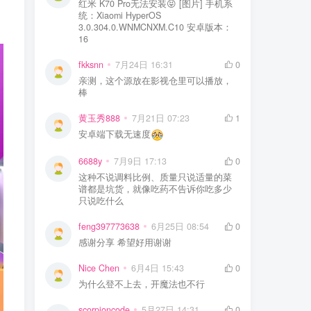
红米 K70 Pro无法安装😝 [图片] 手机系
统：Xiaomi HyperOS
3.0.304.0.WNMCNXM.C10 安卓版本：
16
fkksnn
7月24日 16:31
0
亲测，这个源放在影视仓里可以播放，
棒
黄玉秀888
7月21日 07:23
1
安卓端下载无速度
6688y
7月9日 17:13
0
这种不说调料比例、质量只说适量的菜
谱都是坑货，就像吃药不告诉你吃多少
只说吃什么
feng397773638
6月25日 08:54
0
感谢分享 希望好用谢谢
Nice Chen
6月4日 15:43
0
为什么登不上去，开魔法也不行
scorpioncode
5月27日 14:31
0