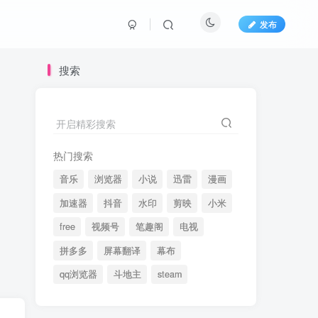
发布
搜索
开启精彩搜索
热门搜索
音乐
浏览器
小说
迅雷
漫画
加速器
抖音
水印
剪映
小米
free
视频号
笔趣阁
电视
拼多多
屏幕翻译
幕布
qq浏览器
斗地主
steam