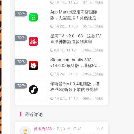
7月14日 11:25
871人已阅读
App Market应用商店国际
TOP5
版，无需魔法！竟然还是大
厂出品？
7月22日 10:58
857人已阅读
星河TV_v2.0.163，这款TV
TOP6
直播神器频道多到离谱
8月1日 11:12
789人已阅读
Steamcommunity 302
TOP7
v14.0.02最终版，堪称PC玩
家必备的网络工具箱
7月24日 21:02
705人已阅读
倾听音乐v1.0.4电脑版，堪
TOP8
称PC端听歌下歌的最优解
7月27日 14:16
669人已阅读
最近评论
黄玉秀888
7月31日 17:43
0