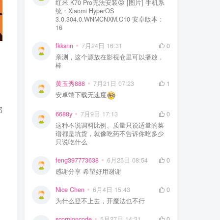
红米 K70 Pro无法安装😝 [图片] 手机系
统：Xiaomi HyperOS
3.0.304.0.WNMCNXM.C10 安卓版本：
16
fkksnn
7月24日 16:31
0
亲测，这个源放在影视仓里可以播放，
棒
黄玉秀888
7月21日 07:23
1
安卓端下载无速度
那
6688y
7月9日 17:13
0
这种不说调料比例、质量只说适量的菜
谱都是坑货，就像吃药不告诉你吃多少
只说吃什么
feng397773638
6月25日 08:54
0
感谢分享 希望好用谢谢
Nice Chen
6月4日 15:43
0
为什么登不上去，开魔法也不行
scorpioncode
5月27日 14:31
0