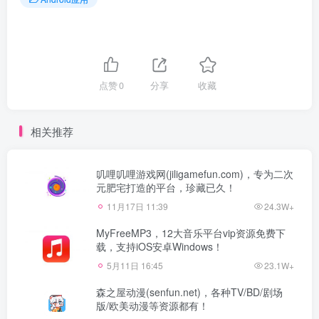
点赞
0
分享
收藏
相关推荐
叽哩叽哩游戏网(jiligamefun.com)，专为二次
元肥宅打造的平台，珍藏已久！
11月17日 11:39
24.3W+
MyFreeMP3，12大音乐平台vip资源免费下
载，支持iOS安卓Windows！
5月11日 16:45
23.1W+
森之屋动漫(senfun.net)，各种TV/BD/剧场
版/欧美动漫等资源都有！