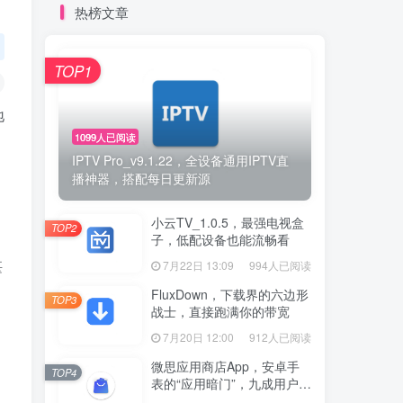
热榜文章
TOP1
地
1099人已阅读
IPTV Pro_v9.1.22，全设备通用IPTV直
播神器，搭配每日更新源
小云TV_1.0.5，最强电视盒
TOP2
子，低配设备也能流畅看
堪
7月22日 13:09
994人已阅读
FluxDown，下载界的六边形
TOP3
战士，直接跑满你的带宽
7月20日 12:00
912人已阅读
微思应用商店App，安卓手
TOP4
表的“应用暗门”，九成用户还
没发现