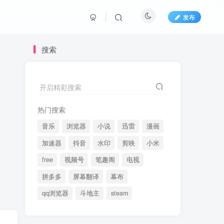
发布
搜索
开启精彩搜索
热门搜索
音乐
浏览器
小说
迅雷
漫画
加速器
抖音
水印
剪映
小米
free
视频号
笔趣阁
电视
拼多多
屏幕翻译
幕布
qq浏览器
斗地主
steam