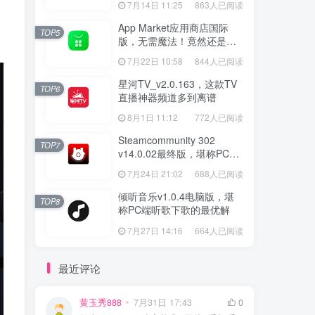
7月14日 11:25
863人已阅读
App Market应用商店国际
TOP5
版，无需魔法！竟然还是大
厂出品？
7月22日 10:58
844人已阅读
星河TV_v2.0.163，这款TV
TOP6
直播神器频道多到离谱
8月1日 11:12
772人已阅读
Steamcommunity 302
TOP7
v14.0.02最终版，堪称PC玩
家必备的网络工具箱
7月24日 21:02
688人已阅读
倾听音乐v1.0.4电脑版，堪
TOP8
称PC端听歌下歌的最优解
7月27日 14:16
664人已阅读
最近评论
黄玉秀888
7月31日 17:43
0