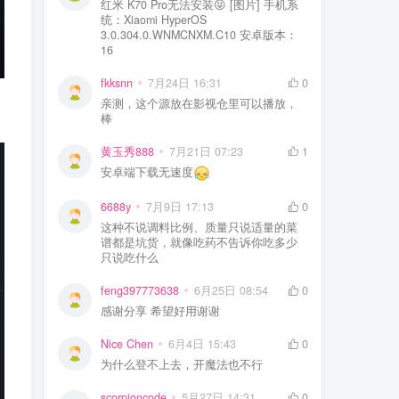
红米 K70 Pro无法安装😝 [图片] 手机系
统：Xiaomi HyperOS
3.0.304.0.WNMCNXM.C10 安卓版本：
16
fkksnn
7月24日 16:31
0
亲测，这个源放在影视仓里可以播放，
棒
黄玉秀888
7月21日 07:23
1
安卓端下载无速度
6688y
7月9日 17:13
0
这种不说调料比例、质量只说适量的菜
谱都是坑货，就像吃药不告诉你吃多少
只说吃什么
feng397773638
6月25日 08:54
0
感谢分享 希望好用谢谢
Nice Chen
6月4日 15:43
0
为什么登不上去，开魔法也不行
scorpioncode
5月27日 14:31
0