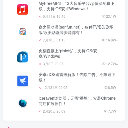
MyFreeMP3，12大音乐平台vip资源免费下
载，支持iOS安卓Windows！
5月11日 16:45
23.1W+
森之屋动漫(senfun.net)，各种TV/BD/剧场
版/欧美动漫等资源都有！
7月10日 01:15
16.8W+
免翻直接上“pixiv站”，支持iOS/安
卓/Windows！
3月2日 20:27
12.7W+
安卓+iOS迅雷破解版！去除广告、不限速下
载！
12月21日 09:05
8.5W+
Iceraven浏览器，无需“番墙”，安装Chrome
商店扩展插件！
2月20日 20:09
7.7W+