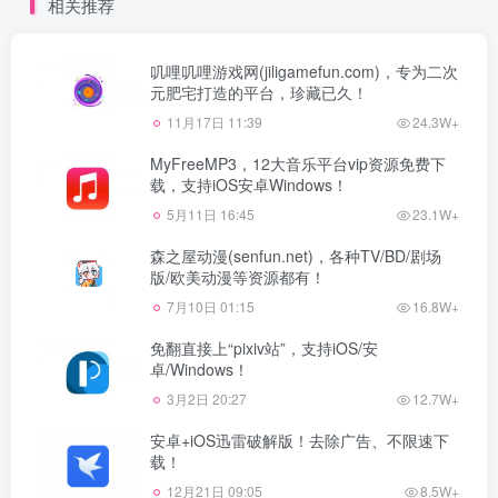
相关推荐
叽哩叽哩游戏网(jiligamefun.com)，专为二次
元肥宅打造的平台，珍藏已久！
11月17日 11:39
24.3W+
MyFreeMP3，12大音乐平台vip资源免费下
载，支持iOS安卓Windows！
5月11日 16:45
23.1W+
森之屋动漫(senfun.net)，各种TV/BD/剧场
版/欧美动漫等资源都有！
7月10日 01:15
16.8W+
免翻直接上“pixiv站”，支持iOS/安
卓/Windows！
3月2日 20:27
12.7W+
安卓+iOS迅雷破解版！去除广告、不限速下
载！
12月21日 09:05
8.5W+