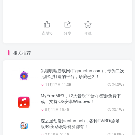
点赞
0
分享
收藏
相关推荐
叽哩叽哩游戏网(jiligamefun.com)，专为二次
元肥宅打造的平台，珍藏已久！
11月17日 11:39
24.3W+
MyFreeMP3，12大音乐平台vip资源免费下
载，支持iOS安卓Windows！
5月11日 16:45
23.1W+
森之屋动漫(senfun.net)，各种TV/BD/剧场
版/欧美动漫等资源都有！
7月10日 01:15
16.8W+