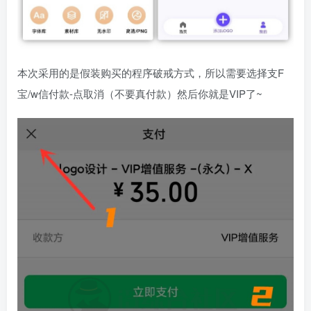
本次采用的是假装购买的程序破戒方式，所以需要选择支F
宝/w信付款-点取消（不要真付款）然后你就是VIP了~