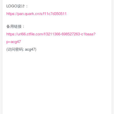
LOGO设计：
https://pan.quark.cn/s/f11c7d350511
备用链接：
https://url66.ctfile.com/f/3211366-698527263-c1baaa?
p=acg47
(访问密码: acg47)