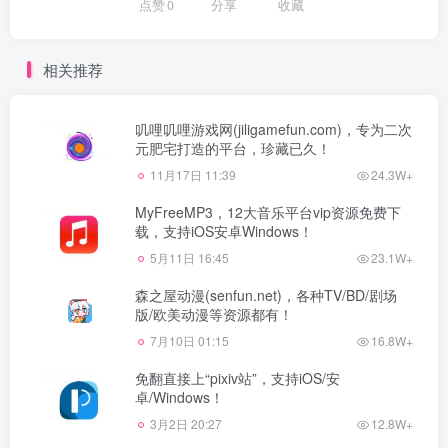
点赞
0
分享
收藏
相关推荐
叽哩叽哩游戏网(jiligamefun.com)，专为二次
元肥宅打造的平台，珍藏已久！
11月17日 11:39
24.3W+
MyFreeMP3，12大音乐平台vip资源免费下
载，支持iOS安卓Windows！
5月11日 16:45
23.1W+
森之屋动漫(senfun.net)，各种TV/BD/剧场
版/欧美动漫等资源都有！
7月10日 01:15
16.8W+
免翻直接上“pixiv站”，支持iOS/安
卓/Windows！
3月2日 20:27
12.8W+