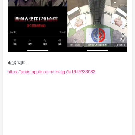
追漫大师：
https://apps.apple.com/cn/app/id1619333082