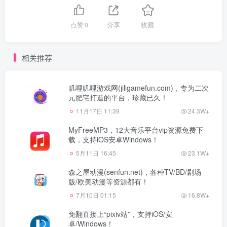
点赞
0
分享
收藏
相关推荐
叽哩叽哩游戏网(jiligamefun.com)，专为二次
元肥宅打造的平台，珍藏已久！
11月17日 11:39
24.3W+
MyFreeMP3，12大音乐平台vip资源免费下
载，支持iOS安卓Windows！
5月11日 16:45
23.1W+
森之屋动漫(senfun.net)，各种TV/BD/剧场
版/欧美动漫等资源都有！
7月10日 01:15
16.8W+
免翻直接上“pixiv站”，支持iOS/安
卓/Windows！