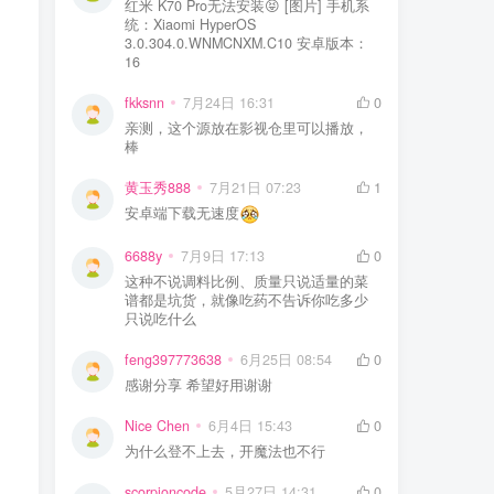
红米 K70 Pro无法安装😝 [图片] 手机系
统：Xiaomi HyperOS
3.0.304.0.WNMCNXM.C10 安卓版本：
16
fkksnn
7月24日 16:31
0
亲测，这个源放在影视仓里可以播放，
棒
黄玉秀888
7月21日 07:23
1
安卓端下载无速度
6688y
7月9日 17:13
0
这种不说调料比例、质量只说适量的菜
谱都是坑货，就像吃药不告诉你吃多少
只说吃什么
feng397773638
6月25日 08:54
0
感谢分享 希望好用谢谢
Nice Chen
6月4日 15:43
0
为什么登不上去，开魔法也不行
scorpioncode
5月27日 14:31
0