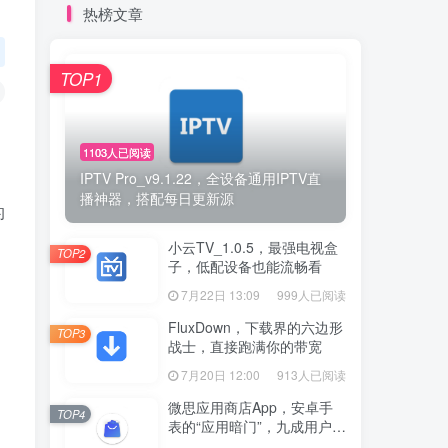
热榜文章
TOP1
1103人已阅读
IPTV Pro_v9.1.22，全设备通用IPTV直
播神器，搭配每日更新源
的
小云TV_1.0.5，最强电视盒
TOP2
子，低配设备也能流畅看
7月22日 13:09
999人已阅读
FluxDown，下载界的六边形
TOP3
战士，直接跑满你的带宽
7月20日 12:00
913人已阅读
微思应用商店App，安卓手
TOP4
表的“应用暗门”，九成用户还
没发现