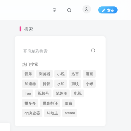
发布
搜索
开启精彩搜索
热门搜索
音乐
浏览器
小说
迅雷
漫画
加速器
抖音
水印
剪映
小米
free
视频号
笔趣阁
电视
拼多多
屏幕翻译
幕布
qq浏览器
斗地主
steam