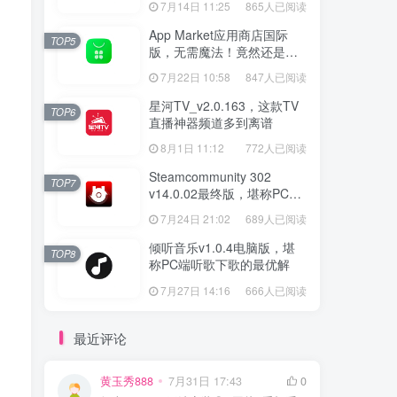
7月14日 11:25
865人已阅读
App Market应用商店国际
TOP5
版，无需魔法！竟然还是大
厂出品？
7月22日 10:58
847人已阅读
星河TV_v2.0.163，这款TV
TOP6
直播神器频道多到离谱
8月1日 11:12
772人已阅读
Steamcommunity 302
TOP7
v14.0.02最终版，堪称PC玩
家必备的网络工具箱
7月24日 21:02
689人已阅读
倾听音乐v1.0.4电脑版，堪
TOP8
称PC端听歌下歌的最优解
7月27日 14:16
666人已阅读
最近评论
黄玉秀888
7月31日 17:43
0