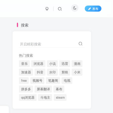
发布
搜索
开启精彩搜索
热门搜索
音乐
浏览器
小说
迅雷
漫画
加速器
抖音
水印
剪映
小米
free
视频号
笔趣阁
电视
拼多多
屏幕翻译
幕布
qq浏览器
斗地主
steam