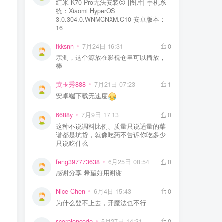
红米 K70 Pro无法安装😝 [图片] 手机系
统：Xiaomi HyperOS
3.0.304.0.WNMCNXM.C10 安卓版本：
16
fkksnn
7月24日 16:31
0
亲测，这个源放在影视仓里可以播放，
棒
黄玉秀888
7月21日 07:23
1
安卓端下载无速度
6688y
7月9日 17:13
0
这种不说调料比例、质量只说适量的菜
谱都是坑货，就像吃药不告诉你吃多少
只说吃什么
feng397773638
6月25日 08:54
0
感谢分享 希望好用谢谢
Nice Chen
6月4日 15:43
0
为什么登不上去，开魔法也不行
scorpioncode
5月27日 14:31
0