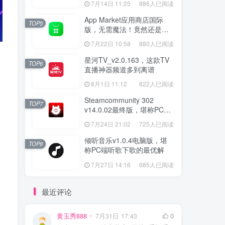
7月14日 11:25
886人已阅读
App Market应用商店国际
TOP5
版，无需魔法！竟然还是大
厂出品？
7月22日 10:58
880人已阅读
星河TV_v2.0.163，这款TV
TOP6
直播神器频道多到离谱
8月1日 11:12
822人已阅读
。
Steamcommunity 302
TOP7
v14.0.02最终版，堪称PC玩
家必备的网络工具箱
7月24日 21:02
725人已阅读
倾听音乐v1.0.4电脑版，堪
TOP8
称PC端听歌下歌的最优解
7月27日 14:16
685人已阅读
最近评论
黄玉秀888
7月31日 17:43
0