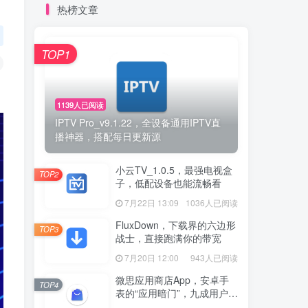
热榜文章
TOP1
1139人已阅读
IPTV Pro_v9.1.22，全设备通用IPTV直
播神器，搭配每日更新源
小云TV_1.0.5，最强电视盒
TOP2
子，低配设备也能流畅看
7月22日 13:09
1036人已阅读
FluxDown，下载界的六边形
TOP3
战士，直接跑满你的带宽
7月20日 12:00
943人已阅读
微思应用商店App，安卓手
TOP4
表的“应用暗门”，九成用户还
没发现