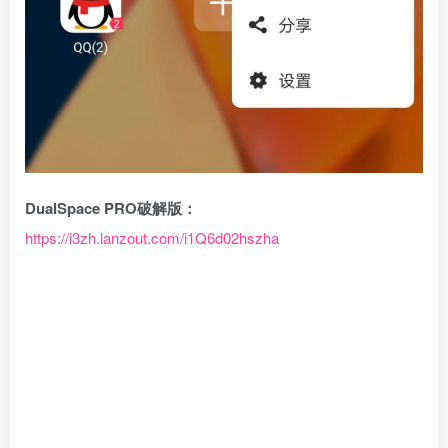
DualSpace PRO破解版：
https://i3zh.lanzout.com/i1Q6d02hszha