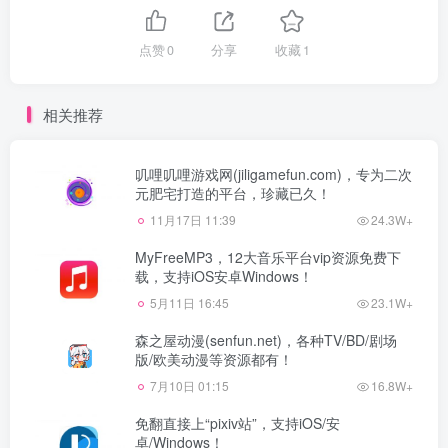
点赞
0
分享
收藏
1
相关推荐
叽哩叽哩游戏网(jiligamefun.com)，专为二次
元肥宅打造的平台，珍藏已久！
11月17日 11:39
24.3W+
MyFreeMP3，12大音乐平台vip资源免费下
载，支持iOS安卓Windows！
5月11日 16:45
23.1W+
森之屋动漫(senfun.net)，各种TV/BD/剧场
版/欧美动漫等资源都有！
7月10日 01:15
16.8W+
免翻直接上“pixiv站”，支持iOS/安
卓/Windows！