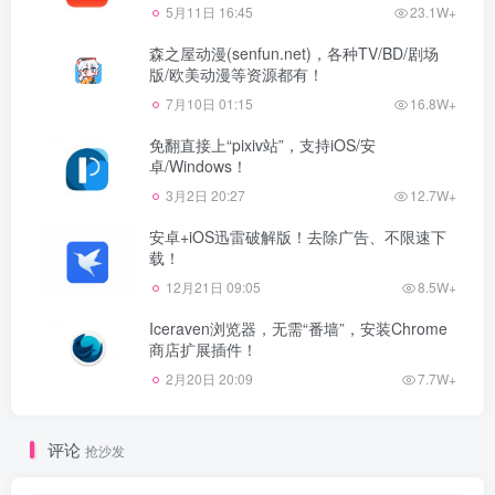
5月11日 16:45
23.1W+
森之屋动漫(senfun.net)，各种TV/BD/剧场
版/欧美动漫等资源都有！
7月10日 01:15
16.8W+
免翻直接上“pixiv站”，支持iOS/安
卓/Windows！
3月2日 20:27
12.7W+
安卓+iOS迅雷破解版！去除广告、不限速下
载！
12月21日 09:05
8.5W+
Iceraven浏览器，无需“番墙”，安装Chrome
商店扩展插件！
2月20日 20:09
7.7W+
评论
抢沙发