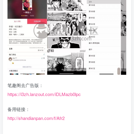
笔趣阁去广告版：
https://i3zh.lanzout.com/iDLMazb0lpc
备用链接：
http://shandianpan.com/f/Afr2