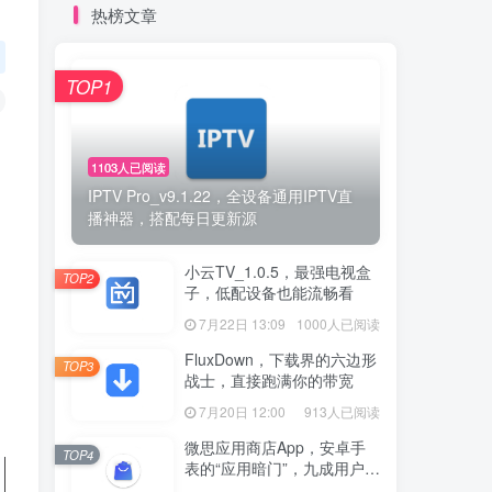
热榜文章
TOP1
1103人已阅读
IPTV Pro_v9.1.22，全设备通用IPTV直
播神器，搭配每日更新源
小云TV_1.0.5，最强电视盒
TOP2
子，低配设备也能流畅看
7月22日 13:09
1000人已阅读
FluxDown，下载界的六边形
TOP3
战士，直接跑满你的带宽
7月20日 12:00
913人已阅读
微思应用商店App，安卓手
TOP4
表的“应用暗门”，九成用户还
没发现