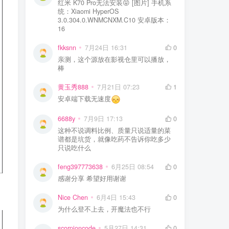
红米 K70 Pro无法安装😝 [图片] 手机系
统：Xiaomi HyperOS
3.0.304.0.WNMCNXM.C10 安卓版本：
16
fkksnn
7月24日 16:31
0
亲测，这个源放在影视仓里可以播放，
棒
黄玉秀888
7月21日 07:23
1
安卓端下载无速度
6688y
7月9日 17:13
0
这种不说调料比例、质量只说适量的菜
谱都是坑货，就像吃药不告诉你吃多少
只说吃什么
feng397773638
6月25日 08:54
0
感谢分享 希望好用谢谢
Nice Chen
6月4日 15:43
0
为什么登不上去，开魔法也不行
scorpioncode
5月27日 14:31
0