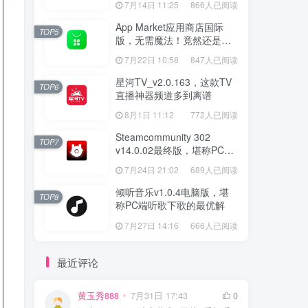
7月14日 11:25
866人已阅读
App Market应用商店国际
TOP5
版，无需魔法！竟然还是大
厂出品？
7月22日 10:58
847人已阅读
星河TV_v2.0.163，这款TV
TOP6
直播神器频道多到离谱
8月1日 11:12
772人已阅读
Steamcommunity 302
TOP7
v14.0.02最终版，堪称PC玩
家必备的网络工具箱
7月24日 21:02
689人已阅读
倾听音乐v1.0.4电脑版，堪
TOP8
称PC端听歌下歌的最优解
7月27日 14:16
666人已阅读
最近评论
黄玉秀888
7月31日 17:43
0