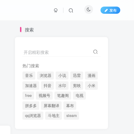
发布
搜索
开启精彩搜索
热门搜索
音乐
浏览器
小说
迅雷
漫画
加速器
抖音
水印
剪映
小米
free
视频号
笔趣阁
电视
拼多多
屏幕翻译
幕布
qq浏览器
斗地主
steam