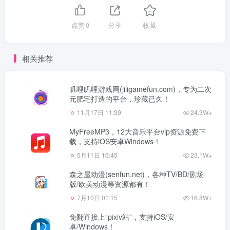
点赞
0
分享
收藏
相关推荐
叽哩叽哩游戏网(jiligamefun.com)，专为二次
元肥宅打造的平台，珍藏已久！
11月17日 11:39
24.3W+
MyFreeMP3，12大音乐平台vip资源免费下
载，支持iOS安卓Windows！
5月11日 16:45
23.1W+
森之屋动漫(senfun.net)，各种TV/BD/剧场
版/欧美动漫等资源都有！
7月10日 01:15
16.8W+
免翻直接上“pixiv站”，支持iOS/安
卓/Windows！