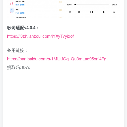
歌词适配v4.0.4：
https://i3zh.lanzoui.com/iYXyTvyixof
备用链接：
https://pan.baidu.com/s/1MLkfGq_Qu3mLad95onj4Fg
提取码: tb7x