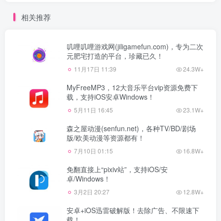
相关推荐
叽哩叽哩游戏网(jiligamefun.com)，专为二次
元肥宅打造的平台，珍藏已久！
11月17日 11:39
24.3W+
MyFreeMP3，12大音乐平台vip资源免费下
载，支持iOS安卓Windows！
5月11日 16:45
23.1W+
森之屋动漫(senfun.net)，各种TV/BD/剧场
版/欧美动漫等资源都有！
7月10日 01:15
16.8W+
免翻直接上“pixiv站”，支持iOS/安
卓/Windows！
3月2日 20:27
12.8W+
安卓+iOS迅雷破解版！去除广告、不限速下
载！