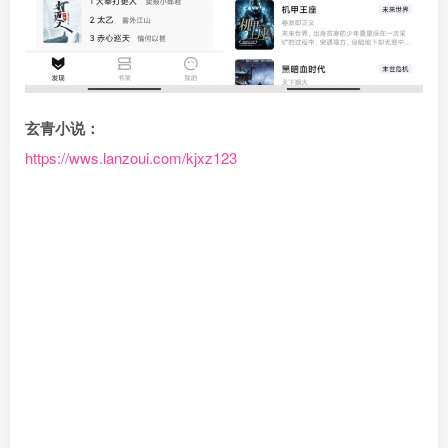
玄青小说：
https://wws.lanzoui.com/kjxz123