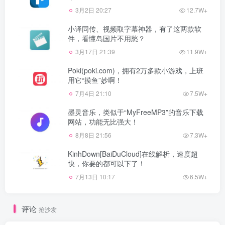
3月2日 20:27
12.7W+
小译同传、视频取字幕神器，有了这两款软
件，看懂岛国片不用愁？
3月17日 21:39
11.9W+
Poki(poki.com)，拥有2万多款小游戏，上班
用它“摸鱼”妙啊！
7月4日 21:10
7.5W+
墨灵音乐，类似于“MyFreeMP3”的音乐下载
网站，功能无比强大！
8月8日 21:56
7.3W+
KinhDown[BaiDuCloud]在线解析，速度超
快，你要的都可以下了！
7月13日 10:17
6.5W+
评论
抢沙发