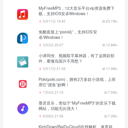
MyFreeMP3，12大音乐平台vip资源免费下
载，支持iOS安卓Windows！
5月11日 16:45
23.1W+
免翻直接上“pixiv站”，支持iOS/安
卓/Windows！
3月2日 20:27
12.8W+
小译同传、视频取字幕神器，有了这两款软
件，看懂岛国片不用愁？
3月17日 21:39
11.9W+
Poki(poki.com)，拥有2万多款小游戏，上班
用它“摸鱼”妙啊！
7月4日 21:10
7.5W+
墨灵音乐，类似于“MyFreeMP3”的音乐下载
网站，功能无比强大！
8月8日 21:56
7.3W+
KinhDown[BaiDuCloud]在线解析，速度超