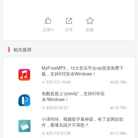
点赞
0
分享
收藏
相关推荐
MyFreeMP3，12大音乐平台vip资源免费下
载，支持iOS安卓Windows！
5月11日 16:45
23.1W+
免翻直接上“pixiv站”，支持iOS/安
卓/Windows！
3月2日 20:27
12.7W+
小译同传、视频取字幕神器，有了这两款软
件，看懂岛国片不用愁？
3月17日 21:39
11.9W+