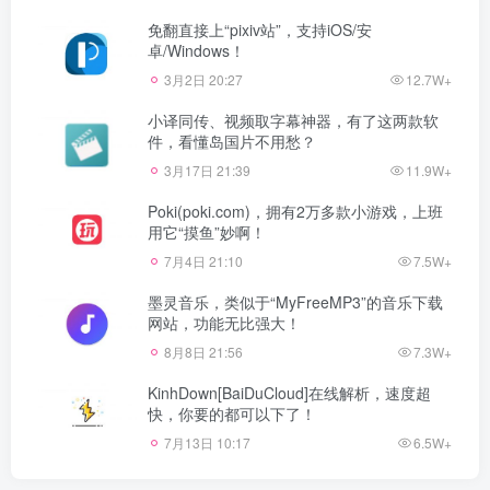
免翻直接上“pixiv站”，支持iOS/安
卓/Windows！
3月2日 20:27
12.7W+
小译同传、视频取字幕神器，有了这两款软
件，看懂岛国片不用愁？
3月17日 21:39
11.9W+
Poki(poki.com)，拥有2万多款小游戏，上班
用它“摸鱼”妙啊！
7月4日 21:10
7.5W+
墨灵音乐，类似于“MyFreeMP3”的音乐下载
网站，功能无比强大！
8月8日 21:56
7.3W+
KinhDown[BaiDuCloud]在线解析，速度超
快，你要的都可以下了！
7月13日 10:17
6.5W+