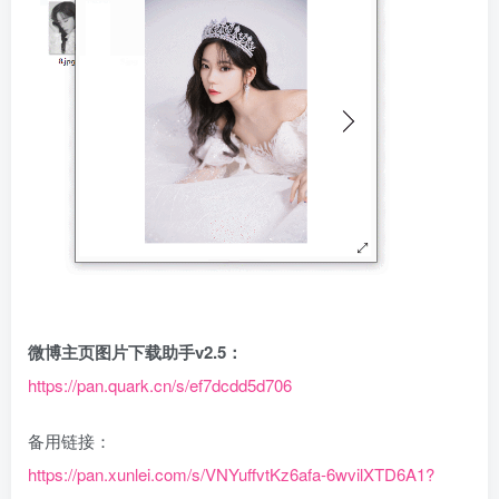
微博主页图片下载助手v2.5：
https://pan.quark.cn/s/ef7dcdd5d706
备用链接：
https://pan.xunlei.com/s/VNYuffvtKz6afa-6wvilXTD6A1?