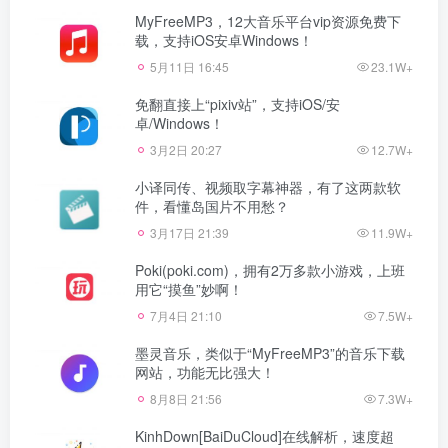
MyFreeMP3，12大音乐平台vip资源免费下
载，支持iOS安卓Windows！
5月11日 16:45
23.1W+
免翻直接上“pixiv站”，支持iOS/安
卓/Windows！
3月2日 20:27
12.7W+
小译同传、视频取字幕神器，有了这两款软
件，看懂岛国片不用愁？
3月17日 21:39
11.9W+
Poki(poki.com)，拥有2万多款小游戏，上班
用它“摸鱼”妙啊！
7月4日 21:10
7.5W+
墨灵音乐，类似于“MyFreeMP3”的音乐下载
网站，功能无比强大！
8月8日 21:56
7.3W+
KinhDown[BaiDuCloud]在线解析，速度超