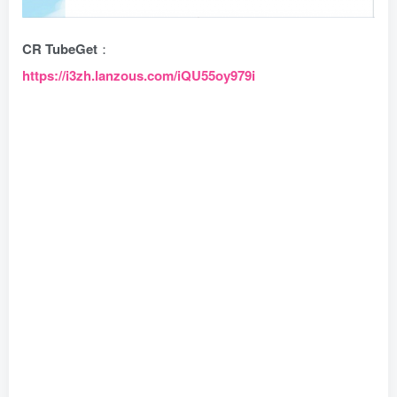
CR TubeGet
：
https://i3zh.lanzous.com/iQU55oy979i