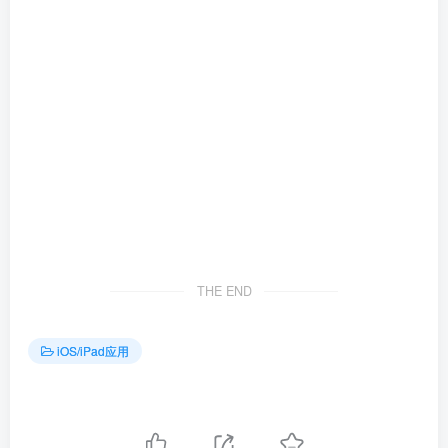
THE END
iOS/iPad应用