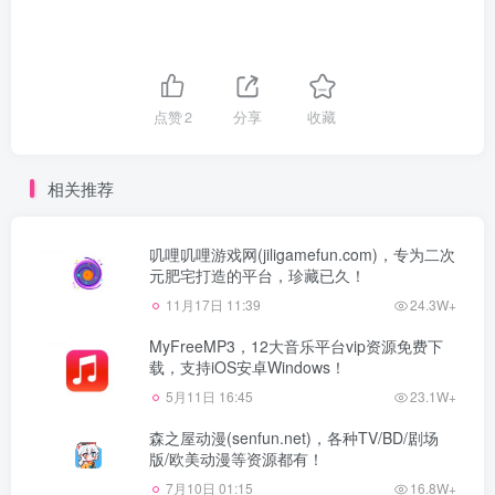
点赞
2
分享
收藏
相关推荐
叽哩叽哩游戏网(jiligamefun.com)，专为二次
元肥宅打造的平台，珍藏已久！
11月17日 11:39
24.3W+
MyFreeMP3，12大音乐平台vip资源免费下
载，支持iOS安卓Windows！
5月11日 16:45
23.1W+
森之屋动漫(senfun.net)，各种TV/BD/剧场
版/欧美动漫等资源都有！
7月10日 01:15
16.8W+