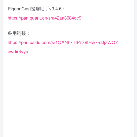
PigeonCast投屏助手v3.4.6：
https://pan.quark.cn/s/a42aa3684ce9
备用链接：
https://pan.baidu.com/s/1QANhxTtPnz8fHw7-d0jzWQ?
pwd=4yyx