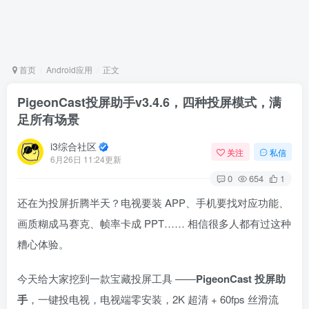
首页
Android应用
正文
PigeonCast投屏助手v3.4.6，四种投屏模式，满
足所有场景
i3综合社区
关注
私信
6月26日 11:24更新
0
654
1
还在为投屏折腾半天？电视要装 APP、手机要找对应功能、
画质糊成马赛克、帧率卡成 PPT…… 相信很多人都有过这种
糟心体验。
今天给大家挖到一款宝藏投屏工具 ——
PigeonCast 投屏助
手
，一键投电视，电视端零安装，2K 超清 + 60fps 丝滑流