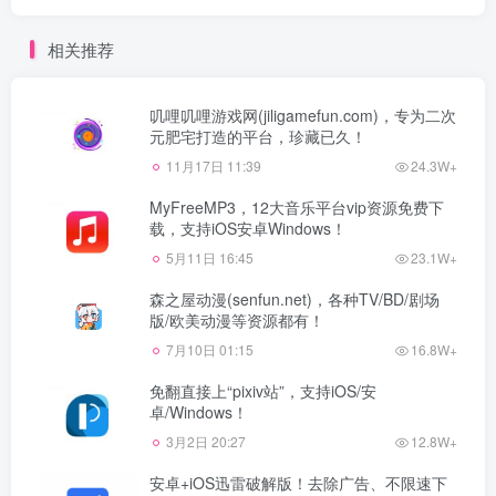
相关推荐
叽哩叽哩游戏网(jiligamefun.com)，专为二次
元肥宅打造的平台，珍藏已久！
11月17日 11:39
24.3W+
MyFreeMP3，12大音乐平台vip资源免费下
载，支持iOS安卓Windows！
5月11日 16:45
23.1W+
森之屋动漫(senfun.net)，各种TV/BD/剧场
版/欧美动漫等资源都有！
7月10日 01:15
16.8W+
免翻直接上“pixiv站”，支持iOS/安
卓/Windows！
3月2日 20:27
12.8W+
安卓+iOS迅雷破解版！去除广告、不限速下