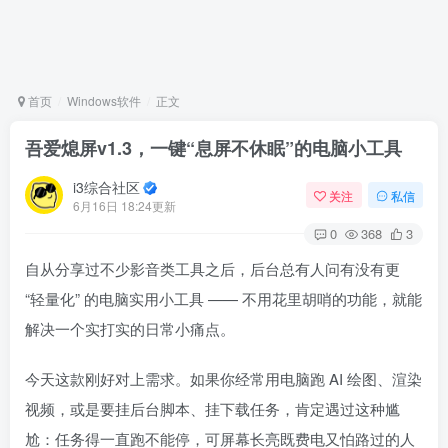
首页
Windows软件
正文
吾爱熄屏v1.3，一键“息屏不休眠”的电脑小工具
i3综合社区
关注
私信
6月16日 18:24更新
0
368
3
自从分享过不少影音类工具之后，后台总有人问有没有更
“轻量化” 的电脑实用小工具 —— 不用花里胡哨的功能，就能
解决一个实打实的日常小痛点。
今天这款刚好对上需求。如果你经常用电脑跑 AI 绘图、渲染
视频，或是要挂后台脚本、挂下载任务，肯定遇过这种尴
尬：任务得一直跑不能停，可屏幕长亮既费电又怕路过的人