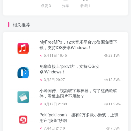
点赞
3
分享
收藏
1
相关推荐
MyFreeMP3，12大音乐平台vip资源免费下
载，支持iOS安卓Windows！
5月11日 16:45
23.1W+
免翻直接上“pixiv站”，支持iOS/安
卓/Windows！
3月2日 20:27
12.8W+
小译同传、视频取字幕神器，有了这两款软
件，看懂岛国片不用愁？
3月17日 21:39
11.9W+
Poki(poki.com)，拥有2万多款小游戏，上班
用它“摸鱼”妙啊！
7月4日 21:10
7.5W+