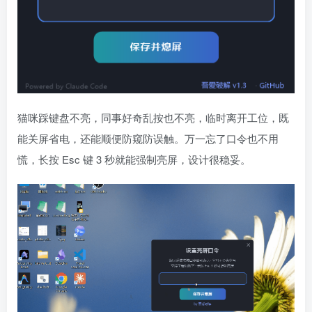
猫咪踩键盘不亮，同事好奇乱按也不亮，临时离开工位，既
能关屏省电，还能顺便防窥防误触。万一忘了口令也不用
慌，长按 Esc 键 3 秒就能强制亮屏，设计很稳妥。